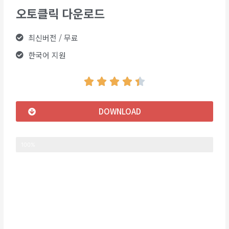
오토클릭 다운로드
최신버전 / 무료
한국어 지원





DOWNLOAD
DOWNLOAD READY
100%